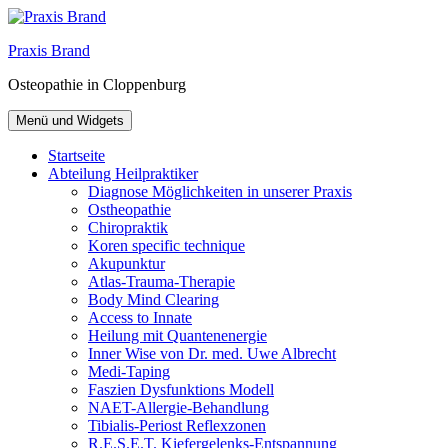
Zum
Inhalt
Praxis Brand
springen
Osteopathie in Cloppenburg
Menü und Widgets
Startseite
Abteilung Heilpraktiker
Diagnose Möglichkeiten in unserer Praxis
Ostheopathie
Chiropraktik
Koren specific technique
Akupunktur
Atlas-Trauma-Therapie
Body Mind Clearing
Access to Innate
Heilung mit Quantenenergie
Inner Wise von Dr. med. Uwe Albrecht
Medi-Taping
Faszien Dysfunktions Modell
NAET-Allergie-Behandlung
Tibialis-Periost Reflexzonen
R.E.S.E.T. Kiefergelenks-Entspannung