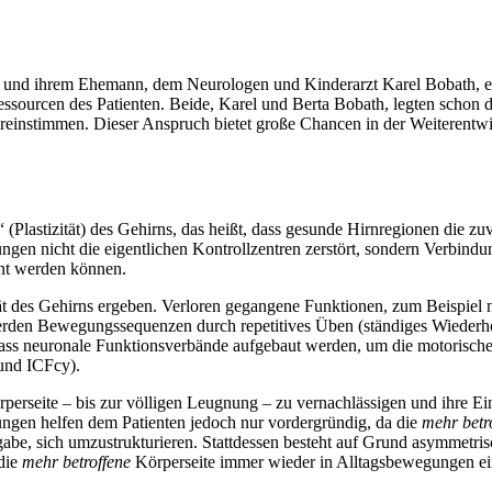
 und ihrem Ehemann, dem Neurologen und Kinderarzt Karel Bobath, en
essourcen des Patienten. Beide, Karel und Berta Bobath, legten scho
einstimmen. Dieser Anspruch bietet große Chancen in der Weiterentwic
(Plastizität) des Gehirns, das heißt, dass gesunde Hirnregionen die z
gen nicht die eigentlichen Kontrollzentren zerstört, sondern Verbind
hnt werden können.
ität des Gehirns ergeben. Verloren gegangene Funktionen, zum Beispie
erden Bewegungssequenzen durch repetitives Üben (ständiges Wiederhol
ass neuronale Funktionsverbände aufgebaut werden, um die motorische 
 und ICFcy).
perseite – bis zur völligen Leugnung – zu vernachlässigen und ihre 
ngen helfen dem Patienten jedoch nur vordergründig, da die
mehr betr
gabe, sich umzustrukturieren. Stattdessen besteht auf Grund asymmetr
die
mehr betroffene
Körperseite immer wieder in Alltagsbewegungen ein