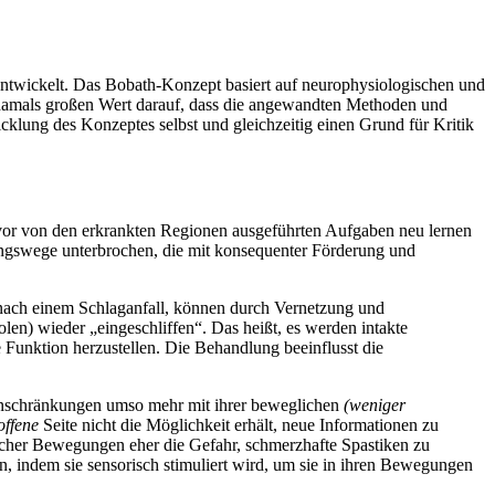
twickelt. Das Bobath-Konzept basiert auf neurophysiologischen und
n damals großen Wert darauf, dass die angewandten Methoden und
klung des Konzeptes selbst und gleichzeitig einen Grund für Kritik
uvor von den erkrankten Regionen ausgeführten Aufgaben neu lernen
ungswege unterbrochen, die mit konsequenter Förderung und
l nach einem Schlaganfall, können durch Vernetzung und
en) wieder „eingeschliffen“. Das heißt, es werden intakte
Funktion herzustellen. Die Behandlung beeinflusst die
Einschränkungen umso mehr mit ihrer beweglichen
(weniger
offene
Seite nicht die Möglichkeit erhält, neue Informationen zu
ischer Bewegungen eher die Gefahr, schmerzhafte Spastiken zu
, indem sie sensorisch stimuliert wird, um sie in ihren Bewegungen