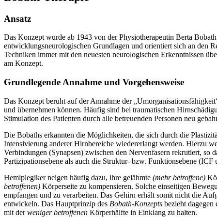
Ansatz
Das Konzept wurde ab 1943 von der Physiotherapeutin Berta Bobath
entwicklungsneurologischen Grundlagen und orientiert sich an den R
Techniken immer mit den neuesten neurologischen Erkenntnissen über
am Konzept.
Grundlegende Annahme und Vorgehensweise
Das Konzept beruht auf der Annahme der „Umorganisationsfähigkeit“ 
und übernehmen können. Häufig sind bei traumatischen Hirnschädigun
Stimulation des Patienten durch alle betreuenden Personen neu geba
Die Bobaths erkannten die Möglichkeiten, die sich durch die Plastiz
Intensivierung anderer Hirnbereiche wiedererlangt werden. Hierzu w
Verbindungen (Synapsen) zwischen den Nervenfasern rekrutiert, so d
Partizipationsebene als auch die Struktur- bzw. Funktionsebene (ICF
Hemiplegiker neigen häufig dazu, ihre gelähmte
(mehr betroffene)
Kör
betroffenen)
Körperseite zu kompensieren. Solche einseitigen Bewegu
empfangen und zu verarbeiten. Das Gehirn erhält somit nicht die Auf
entwickeln. Das Hauptprinzip des
Bobath-Konzepts
bezieht dagegen 
mit der
weniger betroffenen
Körperhälfte in Einklang zu halten.