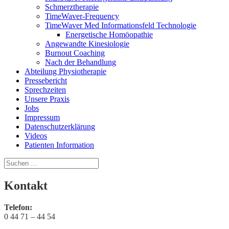
Schmerztherapie
TimeWaver-Frequency
TimeWaver Med Informationsfeld Technologie
Energetische Homöopathie
Angewandte Kinesiologie
Burnout Coaching
Nach der Behandlung
Abteilung Physiotherapie
Pressebericht
Sprechzeiten
Unsere Praxis
Jobs
Impressum
Datenschutzerklärung
Videos
Patienten Information
Suchen
nach:
Kontakt
Telefon:
0 44 71 – 44 54